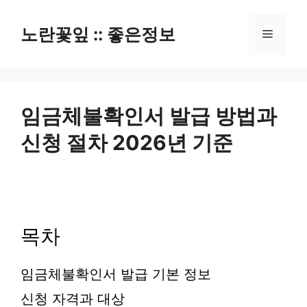
컨
텐
노란꽃잎 :: 좋은정보
메
츠
로
뉴
건
너
뛰
임금체불확인서 발급 방법과
기
신청 절차 2026년 기준
목차
임금체불확인서 발급 기본 정보
신청 자격과 대상