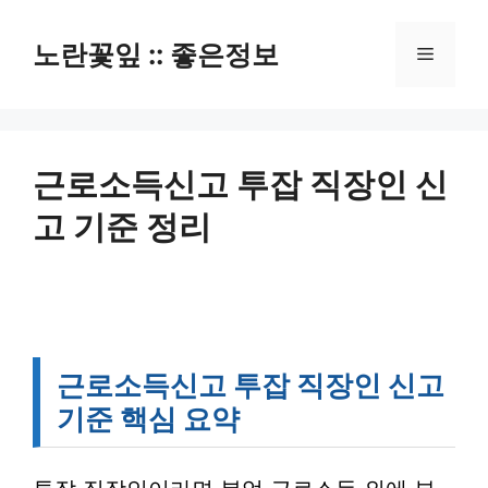
컨
텐
노란꽃잎 :: 좋은정보
메
츠
로
뉴
건
너
뛰
근로소득신고 투잡 직장인 신
기
고 기준 정리
근로소득신고 투잡 직장인 신고
기준 핵심 요약