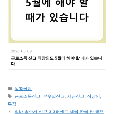
2026-05-09
근로소득 신고 직장인도 5월에 해야 할 때가 있습니
다
카
생활꿀팁
테
태
근로소득신고
,
부수입신고
,
세금신고
,
직장인
,
고
그
투잡
리
알바 종소세 신고 3.3퍼센트 세금 환급 안 받으