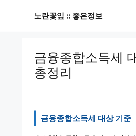
컨
텐
노란꽃잎 :: 좋은정보
츠
로
건
너
뛰
금융종합소득세 대
기
총정리
금융종합소득세 대상 기준