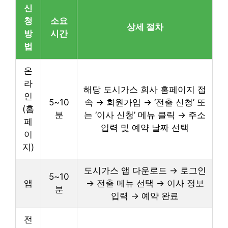
신
청
소요
상세 절차
방
시간
법
온
라
해당 도시가스 회사 홈페이지 접
인
5~10
속 → 회원가입 → ‘전출 신청’ 또
(홈
분
는 ‘이사 신청’ 메뉴 클릭 → 주소
페
입력 및 예약 날짜 선택
이
지)
도시가스 앱 다운로드 → 로그인
5~10
앱
→ 전출 메뉴 선택 → 이사 정보
분
입력 → 예약 완료
전