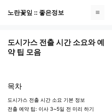
컨
텐
노란꽃잎 :: 좋은정보
메
츠
로
뉴
건
너
뛰
도시가스 전출 시간 소요와 예
기
약 팁 모음
목차
도시가스 전출 시간 소요 기본 정보
전출 예약 팁: 이사 3~5일 전 미리 하기