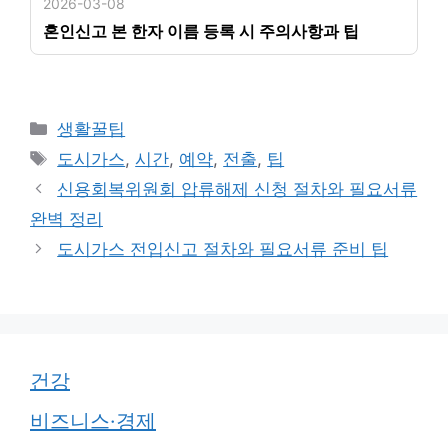
2026-03-08
혼인신고 본 한자 이름 등록 시 주의사항과 팁
카
생활꿀팁
테
태
도시가스
,
시간
,
예약
,
전출
,
팁
고
그
신용회복위원회 압류해제 신청 절차와 필요서류
리
완벽 정리
도시가스 전입신고 절차와 필요서류 준비 팁
건강
비즈니스·경제