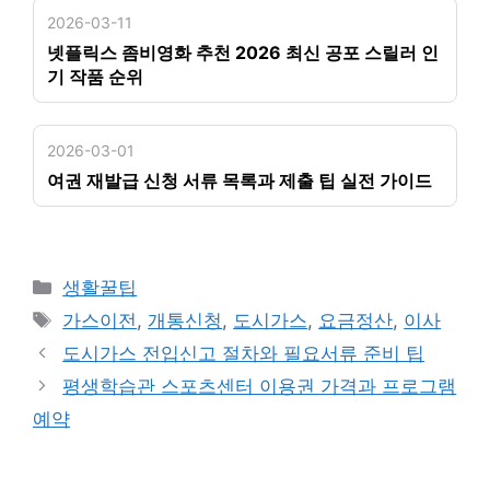
2026-03-11
넷플릭스 좀비영화 추천 2026 최신 공포 스릴러 인
기 작품 순위
2026-03-01
여권 재발급 신청 서류 목록과 제출 팁 실전 가이드
카
생활꿀팁
테
태
가스이전
,
개통신청
,
도시가스
,
요금정산
,
이사
고
그
도시가스 전입신고 절차와 필요서류 준비 팁
리
평생학습관 스포츠센터 이용권 가격과 프로그램
예약