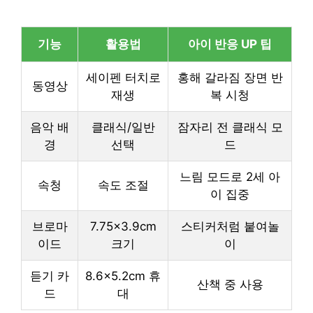
기능
활용법
아이 반응 UP 팁
세이펜 터치로
홍해 갈라짐 장면 반
동영상
재생
복 시청
음악 배
클래식/일반
잠자리 전 클래식 모
경
선택
드
느림 모드로 2세 아
속청
속도 조절
이 집중
브로마
7.75×3.9cm
스티커처럼 붙여놀
이드
크기
이
듣기 카
8.6×5.2cm 휴
산책 중 사용
드
대