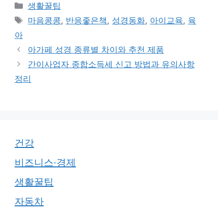
카
생활꿀팁
테
태
마음콩콩
,
반응좋은책
,
성경동화
,
아이교육
,
육
고
그
아
리
아가페 성경 종류별 차이와 추천 제품
간이사업자 종합소득세 신고 방법과 유의사항
정리
건강
비즈니스·경제
생활꿀팁
자동차