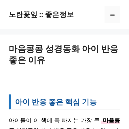
컨
텐
노란꽃잎 :: 좋은정보
메
츠
로
뉴
건
너
뛰
마음콩콩 성경동화 아이 반응
기
좋은 이유
아이 반응 좋은 핵심 기능
아이들이 이 책에 푹 빠지는 가장 큰
마음콩