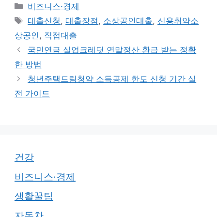
카
비즈니스·경제
테
태
대출신청
,
대출장점
,
소상공인대출
,
신용취약소
고
그
상공인
,
직접대출
리
국민연금 실업크레딧 연말정산 환급 받는 정확
한 방법
청년주택드림청약 소득공제 한도 신청 기간 실
전 가이드
건강
비즈니스·경제
생활꿀팁
자동차