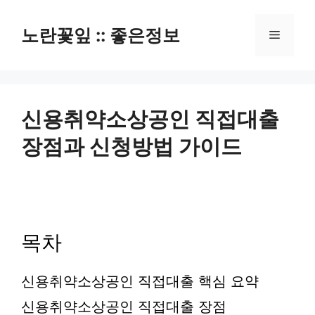
컨
텐
노란꽃잎 :: 좋은정보
메
츠
로
뉴
건
너
뛰
신용취약소상공인 직접대출
기
장점과 신청방법 가이드
목차
신용취약소상공인 직접대출 핵심 요약
신용취약소상공인 직접대출 장점