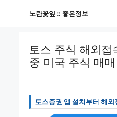
컨
텐
노란꽃잎 :: 좋은정보
츠
로
건
너
뛰
토스 주식 해외접
기
중 미국 주식 매매
토스증권 앱 설치부터 해