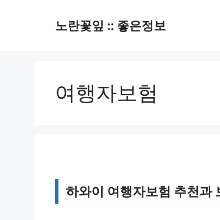
컨
텐
노란꽃잎 :: 좋은정보
츠
로
건
너
뛰
여행자보험
기
하와이 여행자보험 추천과 