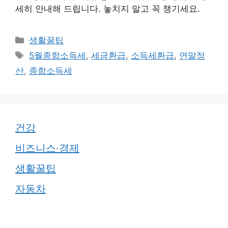
세히 안내해 드립니다. 놓치지 말고 꼭 챙기세요.
카
생활꿀팁
테
태
5월종합소득세
,
세금환급
,
소득세환급
,
연말정
고
그
산
,
종합소득세
리
건강
비즈니스·경제
생활꿀팁
자동차