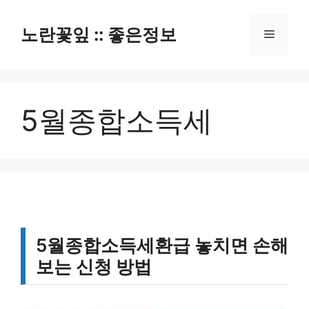
컨
텐
노란꽃잎 :: 좋은정보
메
츠
로
뉴
건
너
5월종합소득세
뛰
기
5월종합소득세환급 놓치면 손해
보는 신청 방법