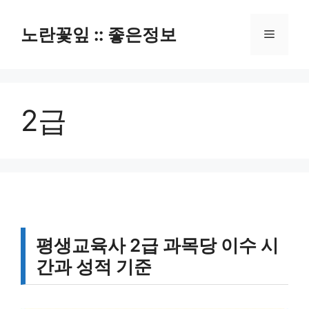
컨
텐
노란꽃잎 :: 좋은정보
메
츠
로
뉴
건
너
2급
뛰
기
평생교육사 2급 과목당 이수 시
간과 성적 기준