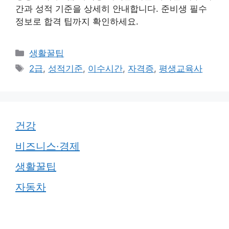
간과 성적 기준을 상세히 안내합니다. 준비생 필수
정보로 합격 팁까지 확인하세요.
카
생활꿀팁
테
태
2급
,
성적기준
,
이수시간
,
자격증
,
평생교육사
고
그
리
건강
비즈니스·경제
생활꿀팁
자동차