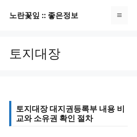
컨
텐
노란꽃잎 :: 좋은정보
메
츠
로
뉴
건
너
토지대장
뛰
기
토지대장 대지권등록부 내용 비
교와 소유권 확인 절차