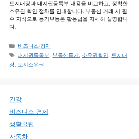
토지대장과 대지권등록부 내용을 비교하고, 정확한
소유권 확인 절차를 안내합니다. 부동산 거래 시 필
수 지식으로 등기부등본 활용법을 자세히 설명합니
다.
카
비즈니스·경제
테
태
대지권등록부
,
부동산등기
,
소유권확인
,
토지대
고
그
장
,
토지소유권
리
건강
비즈니스·경제
생활꿀팁
자동차