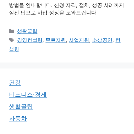
방법을 안내합니다. 신청 자격, 절차, 성공 사례까지
실전 팁으로 사업 성장을 도와드립니다.
카
생활꿀팁
테
태
경영컨설팅
,
무료지원
,
사업지원
,
소상공인
,
컨
고
그
설팅
리
건강
비즈니스·경제
생활꿀팁
자동차