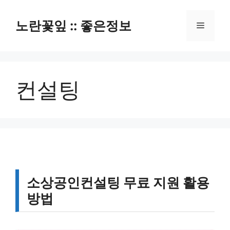
컨
텐
노란꽃잎 :: 좋은정보
메
츠
로
뉴
건
너
컨설팅
뛰
기
소상공인컨설팅 무료 지원 활용
방법