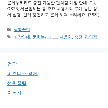
문화누리카드 충전 가능한 편의점 매장 안내. CU,
GS25, 세븐일레븐 등 주요 사용처와 구매 방법 상
세 설명. 쉽게 충전하고 문화 혜택 누리세요! (78자)
카
생활꿀팁
테
태
매장안내
,
문화누리카드
,
사용처
,
충전
,
편의점
고
그
리
건강
비즈니스·경제
생활꿀팁
자동차