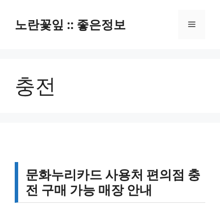
컨
텐
노란꽃잎 :: 좋은정보
메
츠
로
뉴
건
너
충전
뛰
기
문화누리카드 사용처 편의점 충
전 구매 가능 매장 안내