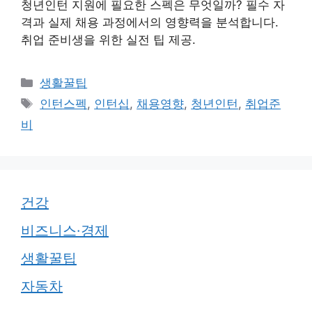
청년인턴 지원에 필요한 스펙은 무엇일까? 필수 자
격과 실제 채용 과정에서의 영향력을 분석합니다.
취업 준비생을 위한 실전 팁 제공.
카
생활꿀팁
테
태
인턴스펙
,
인턴십
,
채용영향
,
청년인턴
,
취업준
고
그
비
리
건강
비즈니스·경제
생활꿀팁
자동차