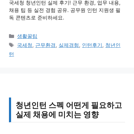
국세청 청년인턴 실제 후기! 근무 환경, 업무 내용,
채용 팁 등 실전 경험 공유. 공무원 인턴 지원생 필
독 콘텐츠로 준비하세요.
카
생활꿀팁
테
태
국세청
,
근무환경
,
실제경험
,
인턴후기
,
청년인
고
그
턴
리
청년인턴 스펙 어떤게 필요하고
실제 채용에 미치는 영향