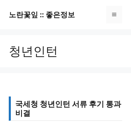
컨
텐
노란꽃잎 :: 좋은정보
메
츠
로
뉴
건
너
청년인턴
뛰
기
국세청 청년인턴 서류 후기 통과
비결