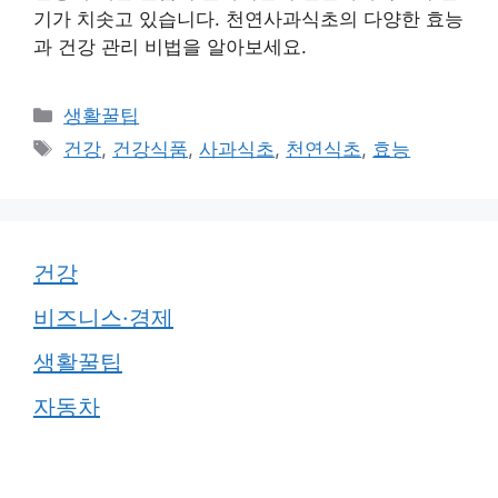
기가 치솟고 있습니다. 천연사과식초의 다양한 효능
과 건강 관리 비법을 알아보세요.
카
생활꿀팁
테
태
건강
,
건강식품
,
사과식초
,
천연식초
,
효능
고
그
리
건강
비즈니스·경제
생활꿀팁
자동차