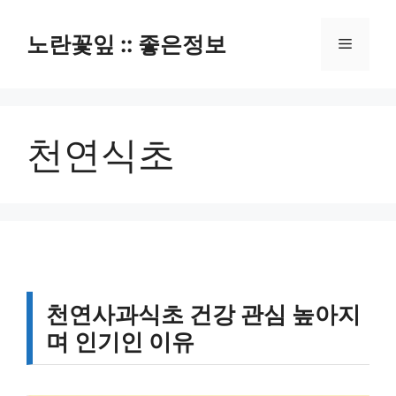
컨
텐
노란꽃잎 :: 좋은정보
메
츠
로
뉴
건
너
천연식초
뛰
기
천연사과식초 건강 관심 높아지
며 인기인 이유