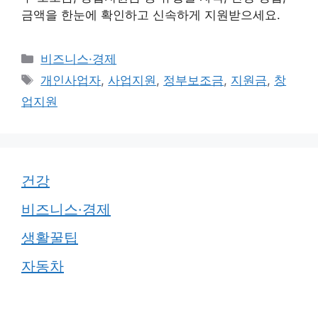
금액을 한눈에 확인하고 신속하게 지원받으세요.
카
비즈니스·경제
테
태
개인사업자
,
사업지원
,
정부보조금
,
지원금
,
창
고
그
업지원
리
건강
비즈니스·경제
생활꿀팁
자동차