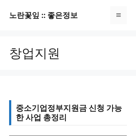
컨
텐
노란꽃잎 :: 좋은정보
메
츠
로
뉴
건
너
창업지원
뛰
기
중소기업정부지원금 신청 가능
한 사업 총정리