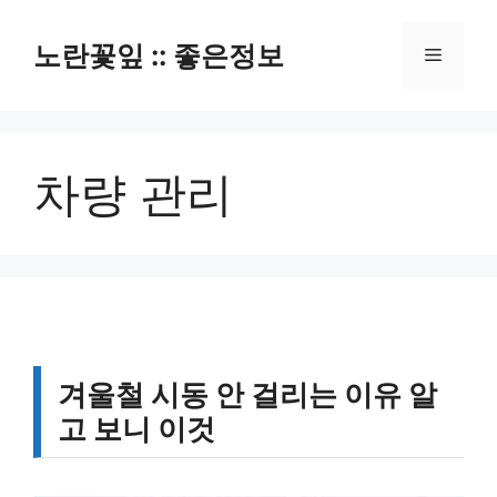
컨
텐
노란꽃잎 :: 좋은정보
메
츠
로
뉴
건
너
차량 관리
뛰
기
겨울철 시동 안 걸리는 이유 알
고 보니 이것