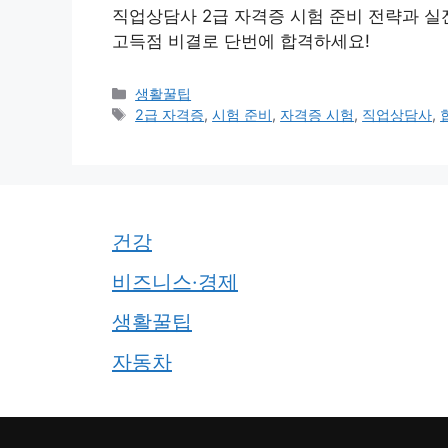
직업상담사 2급 자격증 시험 준비 전략과 실전
고득점 비결로 단번에 합격하세요!
카
생활꿀팁
테
태
2급 자격증
,
시험 준비
,
자격증 시험
,
직업상담사
,
고
그
리
건강
비즈니스·경제
생활꿀팁
자동차