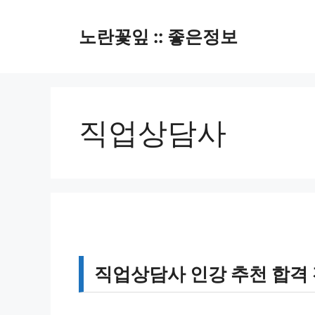
컨
텐
노란꽃잎 :: 좋은정보
츠
로
건
너
뛰
직업상담사
기
직업상담사 인강 추천 합격