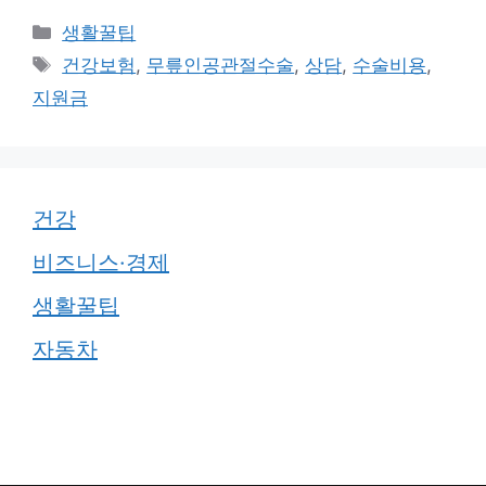
카
생활꿀팁
테
태
건강보험
,
무릎인공관절수술
,
상담
,
수술비용
,
고
그
지원금
리
건강
비즈니스·경제
생활꿀팁
자동차