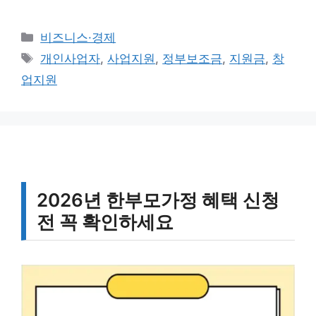
카
비즈니스·경제
테
태
개인사업자
,
사업지원
,
정부보조금
,
지원금
,
창
고
그
업지원
리
2026년 한부모가정 혜택 신청
전 꼭 확인하세요