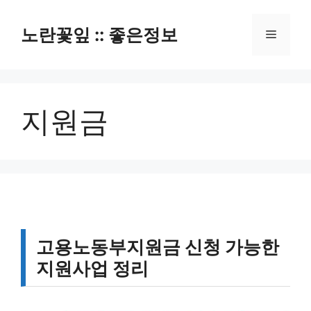
컨
텐
노란꽃잎 :: 좋은정보
메
츠
로
뉴
건
너
지원금
뛰
기
고용노동부지원금 신청 가능한
지원사업 정리