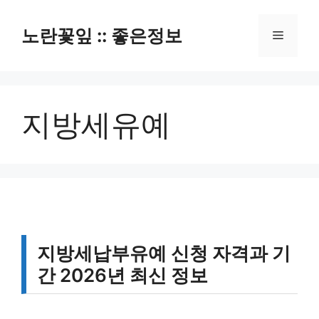
컨
텐
노란꽃잎 :: 좋은정보
메
츠
로
뉴
건
너
지방세유예
뛰
기
지방세납부유예 신청 자격과 기
간 2026년 최신 정보