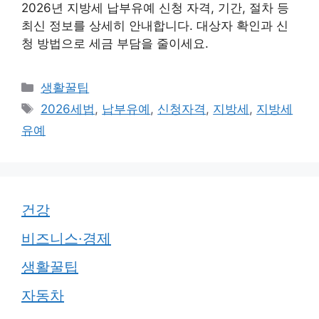
2026년 지방세 납부유예 신청 자격, 기간, 절차 등
최신 정보를 상세히 안내합니다. 대상자 확인과 신
청 방법으로 세금 부담을 줄이세요.
카
생활꿀팁
테
태
2026세법
,
납부유예
,
신청자격
,
지방세
,
지방세
고
그
유예
리
건강
비즈니스·경제
생활꿀팁
자동차