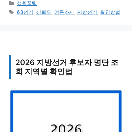
카
생활꿀팁
테
태
63선거
,
신뢰도
,
여론조사
,
지방선거
,
확인방법
고
그
리
2026 지방선거 후보자 명단 조
회 지역별 확인법