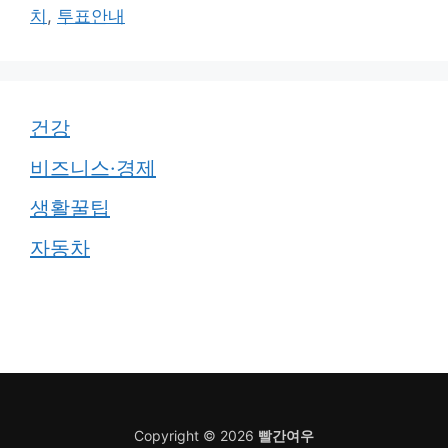
고
그
치
,
투표안내
리
건강
비즈니스·경제
생활꿀팁
자동차
Copyright © 2026
빨간여우