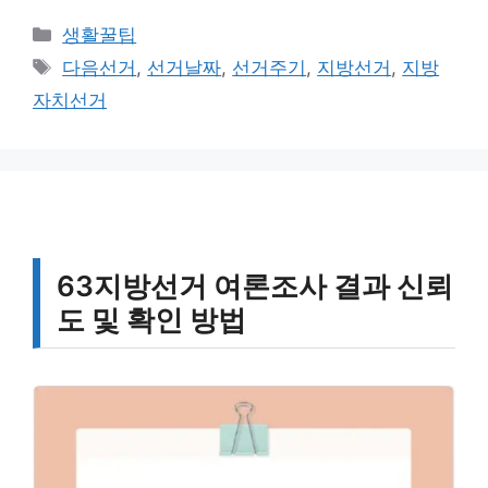
카
생활꿀팁
테
태
다음선거
,
선거날짜
,
선거주기
,
지방선거
,
지방
고
그
자치선거
리
63지방선거 여론조사 결과 신뢰
도 및 확인 방법