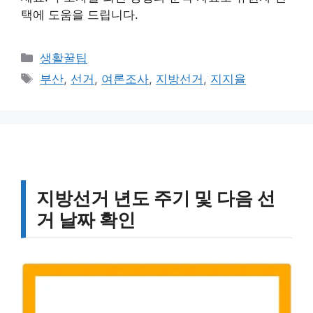
택에 도움을 드립니다.
카
생활꿀팁
테
태
부산
,
선거
,
여론조사
,
지방선거
,
지지율
고
그
리
지방선거 년도 주기 및 다음 선
거 날짜 확인