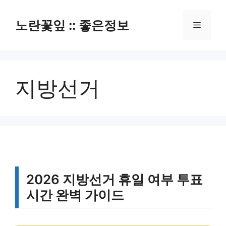
컨
텐
노란꽃잎 :: 좋은정보
메
츠
로
뉴
건
너
지방선거
뛰
기
2026 지방선거 휴일 여부 투표
시간 완벽 가이드