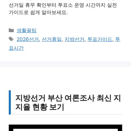
선거일 휴무 확인부터 투표소 운영 시간까지 실전
가이드로 쉽게 알아보세요.
카
생활꿀팁
테
태
2026선거
,
선거휴일
,
지방선거
,
투표가이드
,
투
고
그
표시간
리
지방선거 부산 여론조사 최신 지
지율 현황 보기