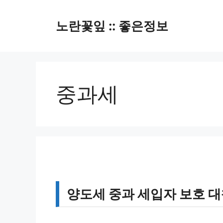
컨
텐
노란꽃잎 :: 좋은정보
츠
로
건
너
뛰
중과세
기
양도세 중과 세입자 보호 