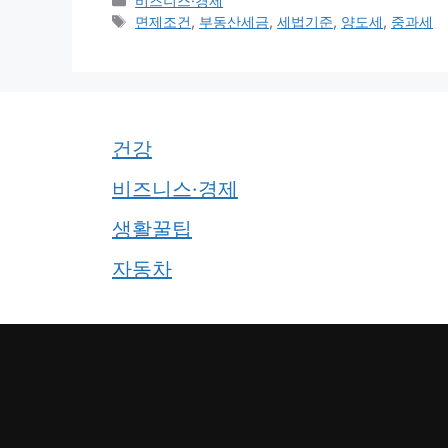
비즈니스·경제
테
태
면제조건
,
부동산세금
,
세법기준
,
양도세
,
중과세
고
그
리
건강
비즈니스·경제
생활꿀팁
자동차