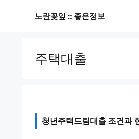
컨
텐
노란꽃잎 :: 좋은정보
츠
로
건
너
뛰
주택대출
기
청년주택드림대출 조건과 한도