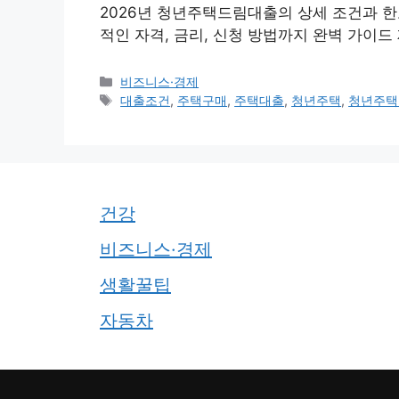
2026년 청년주택드림대출의 상세 조건과 한
적인 자격, 금리, 신청 방법까지 완벽 가이드
카
비즈니스·경제
테
태
대출조건
,
주택구매
,
주택대출
,
청년주택
,
청년주택
고
그
리
건강
비즈니스·경제
생활꿀팁
자동차