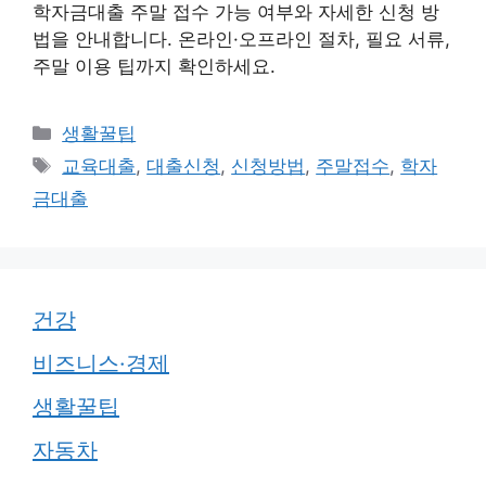
학자금대출 주말 접수 가능 여부와 자세한 신청 방
법을 안내합니다. 온라인·오프라인 절차, 필요 서류,
주말 이용 팁까지 확인하세요.
카
생활꿀팁
테
태
교육대출
,
대출신청
,
신청방법
,
주말접수
,
학자
고
그
금대출
리
건강
비즈니스·경제
생활꿀팁
자동차