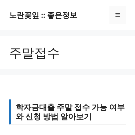
컨
텐
노란꽃잎 :: 좋은정보
메
츠
로
뉴
건
너
주말접수
뛰
기
학자금대출 주말 접수 가능 여부
와 신청 방법 알아보기