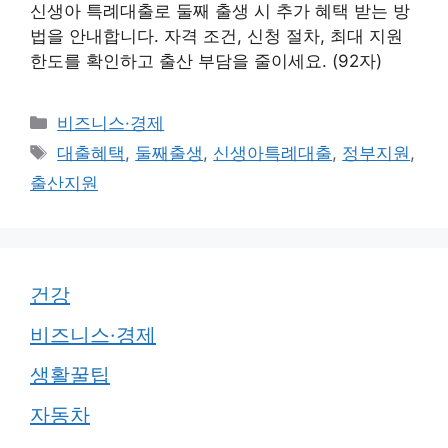
신생아 특례대출로 둘째 출생 시 추가 혜택 받는 방
법을 안내합니다. 자격 조건, 신청 절차, 최대 지원
한도를 확인하고 출산 부담을 줄이세요. (92자)
카
비즈니스·경제
테
태
대출혜택
,
둘째출생
,
신생아특례대출
,
정부지원
,
고
그
출산지원
리
건강
비즈니스·경제
생활꿀팁
자동차