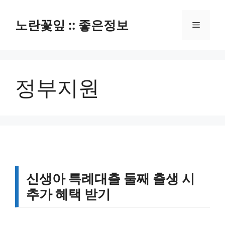
컨
텐
노란꽃잎 :: 좋은정보
메
츠
로
뉴
건
너
정부지원
뛰
기
신생아 특례대출 둘째 출생 시
추가 혜택 받기