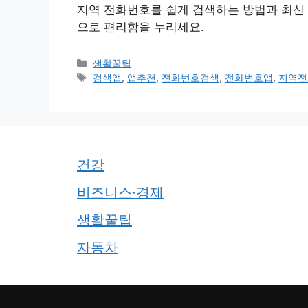
지역 전화번호를 쉽게 검색하는 방법과 최신 
으로 편리함을 누리세요.
카
생활꿀팁
테
태
검색앱
,
앱추천
,
전화번호검색
,
전화번호앱
,
지역전
고
그
리
건강
비즈니스·경제
생활꿀팁
자동차