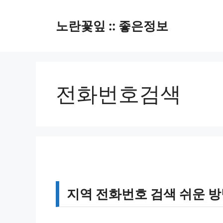
컨
텐
노란꽃잎 :: 좋은정보
츠
로
건
너
뛰
전화번호검색
기
지역 전화번호 검색 쉬운 방