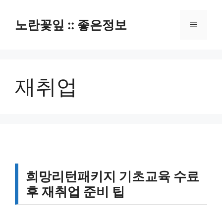
컨
텐
노란꽃잎 :: 좋은정보
메
츠
로
뉴
건
너
재취업
뛰
기
희망리턴패키지 기초교육 수료
후 재취업 준비 팁