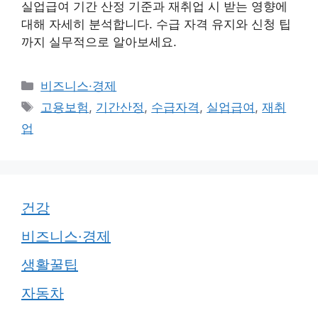
실업급여 기간 산정 기준과 재취업 시 받는 영향에
대해 자세히 분석합니다. 수급 자격 유지와 신청 팁
까지 실무적으로 알아보세요.
카
비즈니스·경제
테
태
고용보험
,
기간산정
,
수급자격
,
실업급여
,
재취
고
그
업
리
건강
비즈니스·경제
생활꿀팁
자동차