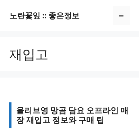
컨
텐
노란꽃잎 :: 좋은정보
메
츠
로
뉴
건
너
재입고
뛰
기
올리브영 망곰 담요 오프라인 매
장 재입고 정보와 구매 팁