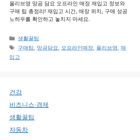
올리브영 망곰 담요 오프라인 매장 재입고 정보와
구매 팁 총정리! 재입고 시간, 매장 위치, 구매 성공
노하우를 확인하고 놓치지 마세요.
카
생활꿀팁
테
태
구매팁
,
망곰담요
,
오프라인매장
,
올리브영
,
재
고
그
입고
리
건강
비즈니스·경제
생활꿀팁
자동차