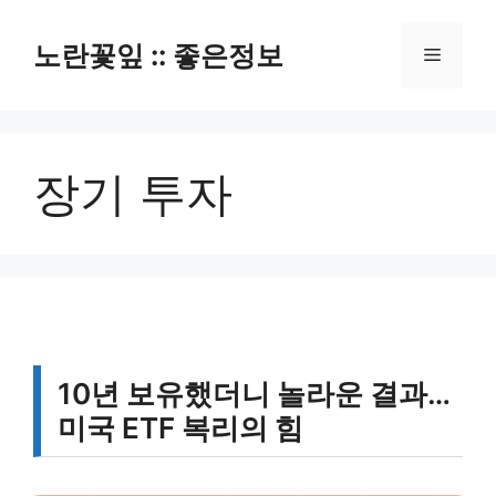
컨
텐
노란꽃잎 :: 좋은정보
메
츠
로
뉴
건
너
장기 투자
뛰
기
10년 보유했더니 놀라운 결과…
미국 ETF 복리의 힘