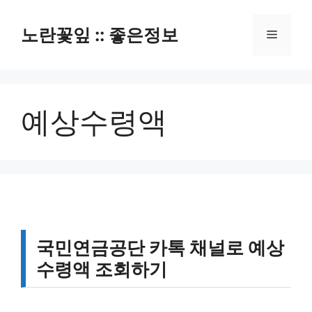
컨
텐
노란꽃잎 :: 좋은정보
메
츠
로
뉴
건
너
예상수령액
뛰
기
국민연금공단 카톡 채널로 예상
수령액 조회하기