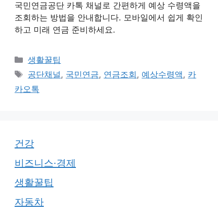
국민연금공단 카톡 채널로 간편하게 예상 수령액을
조회하는 방법을 안내합니다. 모바일에서 쉽게 확인
하고 미래 연금 준비하세요.
카
생활꿀팁
테
태
공단채널
,
국민연금
,
연금조회
,
예상수령액
,
카
고
그
카오톡
리
건강
비즈니스·경제
생활꿀팁
자동차