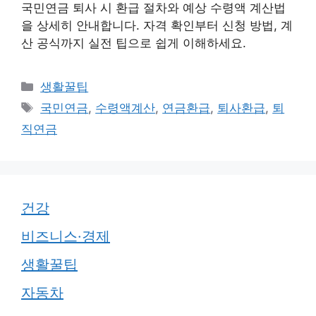
국민연금 퇴사 시 환급 절차와 예상 수령액 계산법
을 상세히 안내합니다. 자격 확인부터 신청 방법, 계
산 공식까지 실전 팁으로 쉽게 이해하세요.
카
생활꿀팁
테
태
국민연금
,
수령액계산
,
연금환급
,
퇴사환급
,
퇴
고
그
직연금
리
건강
비즈니스·경제
생활꿀팁
자동차