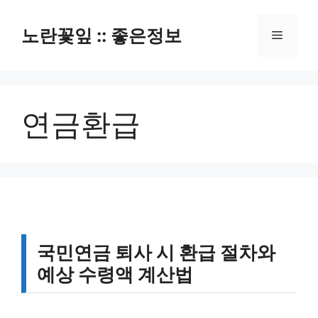
컨
텐
노란꽃잎 :: 좋은정보
메
츠
로
뉴
건
너
연금환급
뛰
기
국민연금 퇴사 시 환급 절차와
예상 수령액 계산법