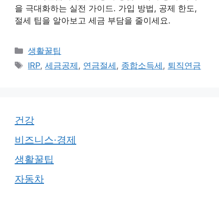
을 극대화하는 실전 가이드. 가입 방법, 공제 한도,
절세 팁을 알아보고 세금 부담을 줄이세요.
카
생활꿀팁
테
태
IRP
,
세금공제
,
연금절세
,
종합소득세
,
퇴직연금
고
그
리
건강
비즈니스·경제
생활꿀팁
자동차