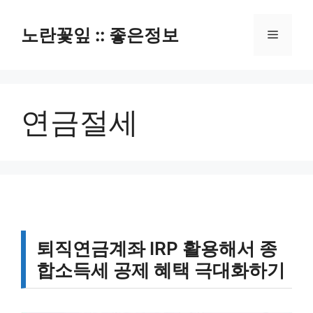
컨
텐
노란꽃잎 :: 좋은정보
메
츠
로
뉴
건
너
연금절세
뛰
기
퇴직연금계좌 IRP 활용해서 종
합소득세 공제 혜택 극대화하기