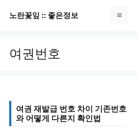
컨
텐
노란꽃잎 :: 좋은정보
메
츠
로
뉴
건
너
여권번호
뛰
기
여권 재발급 번호 차이 기존번호
와 어떻게 다른지 확인법