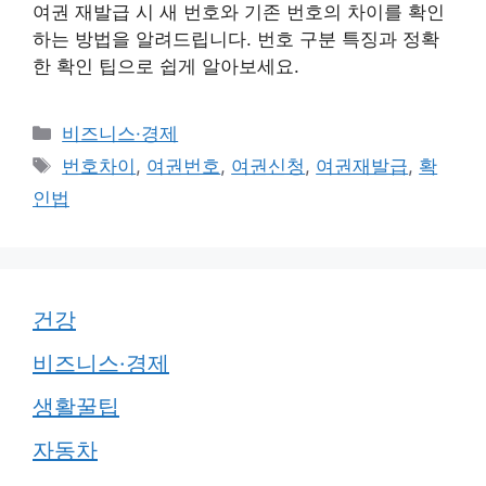
여권 재발급 시 새 번호와 기존 번호의 차이를 확인
하는 방법을 알려드립니다. 번호 구분 특징과 정확
한 확인 팁으로 쉽게 알아보세요.
카
비즈니스·경제
테
태
번호차이
,
여권번호
,
여권신청
,
여권재발급
,
확
고
그
인법
리
건강
비즈니스·경제
생활꿀팁
자동차