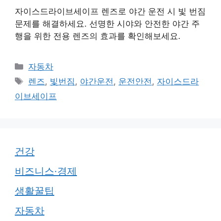
자이스드라이브세이프 렌즈로 야간 운전 시 빛 번짐
문제를 해결하세요. 선명한 시야와 안전한 야간 주
행을 위한 전용 렌즈의 효과를 확인해보세요.
카
자동차
테
태
렌즈
,
빛번짐
,
야간운전
,
운전안전
,
자이스드라
고
그
이브세이프
리
건강
비즈니스·경제
생활꿀팁
자동차