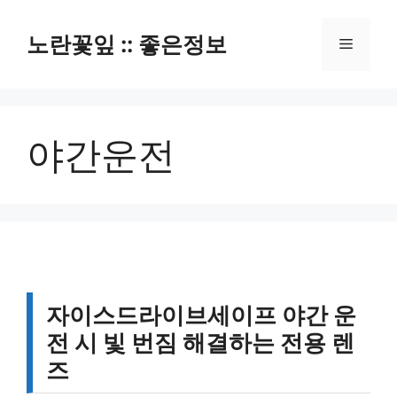
컨
텐
노란꽃잎 :: 좋은정보
메
츠
로
뉴
건
너
야간운전
뛰
기
자이스드라이브세이프 야간 운
전 시 빛 번짐 해결하는 전용 렌
즈