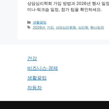
상담심리학회 가입 방법과 2026년 행사 일정
미나·워크숍 일정, 참가 팁을 확인하세요.
카
생활꿀팁
테
태
2026년
,
가입
,
상담심리학회
,
심리학
,
행사일정
고
그
리
건강
비즈니스·경제
생활꿀팁
자동차