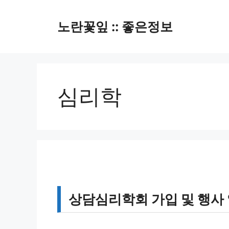
컨
텐
노란꽃잎 :: 좋은정보
츠
로
건
너
뛰
심리학
기
상담심리학회 가입 및 행사 