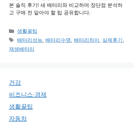
본 솔직 후기! 새 배터리와 비교하며 장단점 분석하
고 구매 전 알아야 할 팁 공유합니다.
카
생활꿀팁
테
태
배터리성능
,
배터리수명
,
배터리차이
,
실제후기
,
고
그
재생배터리
리
건강
비즈니스·경제
생활꿀팁
자동차