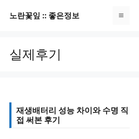
컨
텐
노란꽃잎 :: 좋은정보
메
츠
로
뉴
건
너
실제후기
뛰
기
재생배터리 성능 차이와 수명 직
접 써본 후기