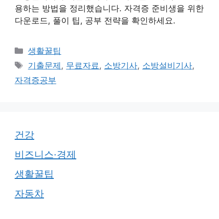
용하는 방법을 정리했습니다. 자격증 준비생을 위한
다운로드, 풀이 팁, 공부 전략을 확인하세요.
카
생활꿀팁
테
태
기출문제
,
무료자료
,
소방기사
,
소방설비기사
,
고
그
자격증공부
리
건강
비즈니스·경제
생활꿀팁
자동차