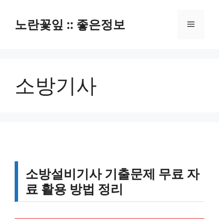
컨
텐
노란꽃잎 :: 좋은정보
메
츠
로
뉴
건
너
소방기사
뛰
기
소방설비기사 기출문제 무료 자
료 활용 방법 정리