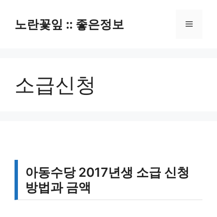
컨
텐
노란꽃잎 :: 좋은정보
메
츠
로
뉴
건
너
소급신청
뛰
기
아동수당 2017년생 소급 신청
방법과 금액