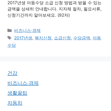
2017년생 아동수당 소급 신청 방법과 받을 수 있는
금액을 상세히 안내합니다. 지자체 절차, 필요서류,
신청기간까지 알아보세요. (92자)
카
비즈니스·경제
테
태
2017년생
,
복지신청
,
소급신청
,
수당금액
,
아동
고
그
수당
리
건강
비즈니스·경제
생활꿀팁
자동차