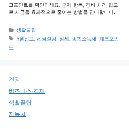
크포인트를 확인하세요. 공제 항목, 경비 처리 팁으
로 세금을 효과적으로 줄이는 방법을 안내합니다.
카
생활꿀팁
테
태
5월신고
,
세금절감
,
절세
,
종합소득세
,
체크포인
고
그
트
리
건강
비즈니스·경제
생활꿀팁
자동차