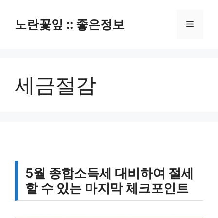
컨
텐
노란꽃잎 :: 좋은정보
메
츠
로
뉴
건
너
세금절감
뛰
기
5월 종합소득세 대비하여 절세
할 수 있는 마지막 체크포인트