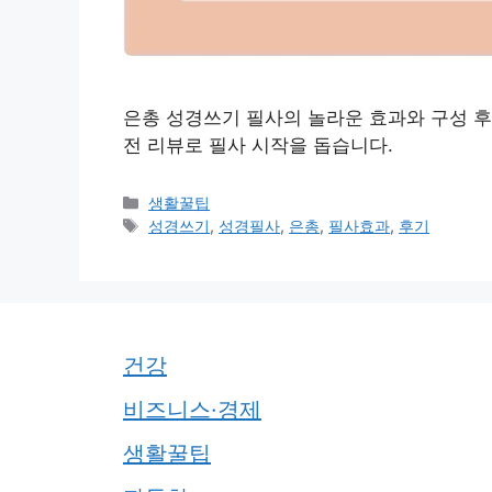
은총 성경쓰기 필사의 놀라운 효과와 구성 후
전 리뷰로 필사 시작을 돕습니다.
카
생활꿀팁
테
태
성경쓰기
,
성경필사
,
은총
,
필사효과
,
후기
고
그
리
건강
비즈니스·경제
생활꿀팁