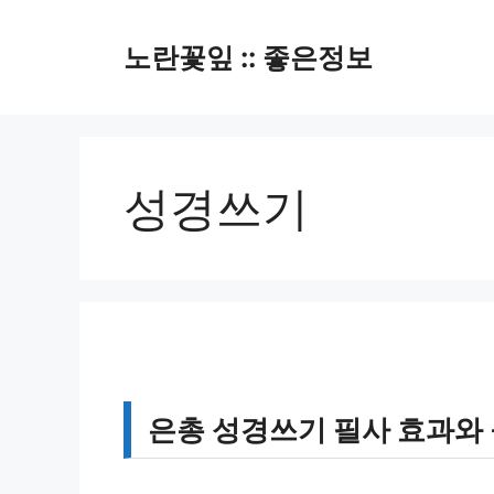
컨
텐
노란꽃잎 :: 좋은정보
츠
로
건
너
뛰
성경쓰기
기
은총 성경쓰기 필사 효과와