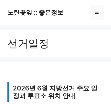
컨
텐
노란꽃잎 :: 좋은정보
메
츠
로
뉴
건
너
선거일정
뛰
기
2026년 6월 지방선거 주요 일
정과 투표소 위치 안내