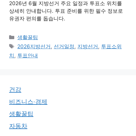
2026년 6월 지방선거 주요 일정과 투표소 위치를
상세히 안내합니다. 투표 준비를 위한 필수 정보로
유권자 편의를 돕습니다.
카
생활꿀팁
테
태
2026지방선거
,
선거일정
,
지방선거
,
투표소위
고
그
치
,
투표안내
리
건강
비즈니스·경제
생활꿀팁
자동차