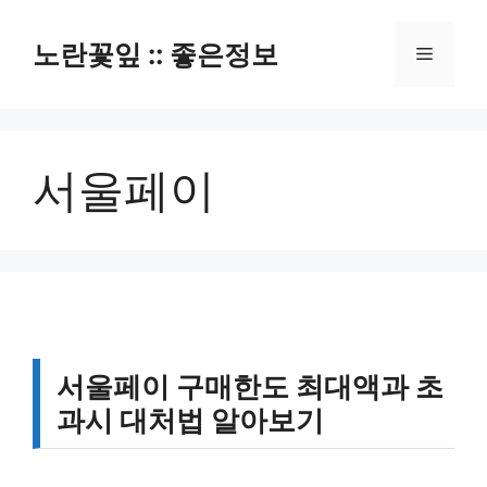
컨
텐
노란꽃잎 :: 좋은정보
메
츠
로
뉴
건
너
서울페이
뛰
기
서울페이 구매한도 최대액과 초
과시 대처법 알아보기