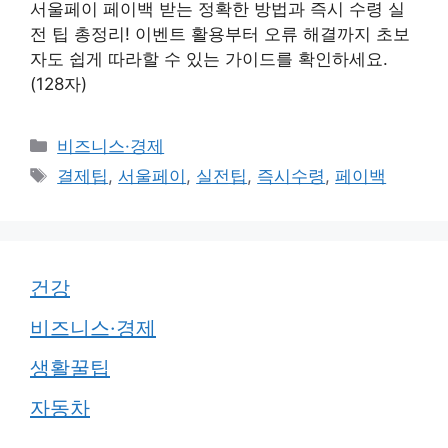
서울페이 페이백 받는 정확한 방법과 즉시 수령 실
전 팁 총정리! 이벤트 활용부터 오류 해결까지 초보
자도 쉽게 따라할 수 있는 가이드를 확인하세요.
(128자)
카
비즈니스·경제
테
태
결제팁
,
서울페이
,
실전팁
,
즉시수령
,
페이백
고
그
리
건강
비즈니스·경제
생활꿀팁
자동차