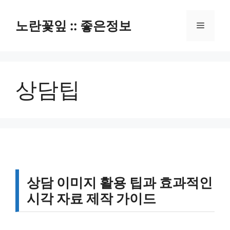
컨
텐
노란꽃잎 :: 좋은정보
메
츠
로
뉴
건
너
상담팁
뛰
기
상담 이미지 활용 팁과 효과적인
시각 자료 제작 가이드