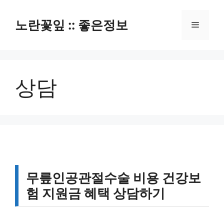
컨
텐
노란꽃잎 :: 좋은정보
메
츠
로
뉴
건
너
상담
뛰
기
무릎인공관절수술 비용 건강보
험 지원금 혜택 상담하기