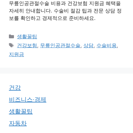
무릎인공관절수술 비용과 건강보험 지원금 혜택을
자세히 안내합니다. 수술비 절감 팁과 전문 상담 정
보를 확인하고 경제적으로 준비하세요.
카
생활꿀팁
테
태
건강보험
,
무릎인공관절수술
,
상담
,
수술비용
,
고
그
지원금
리
건강
비즈니스·경제
생활꿀팁
자동차