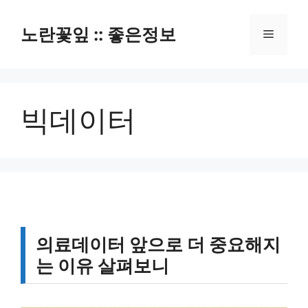
컨
텐
노란꽃잎 :: 좋은정보
메
츠
로
뉴
건
너
빅데이터
뛰
기
의료데이터 앞으로 더 중요해지
는 이유 살펴보니