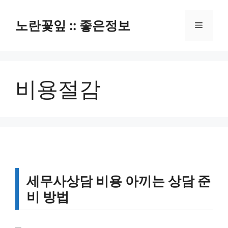
컨
텐
노란꽃잎 :: 좋은정보
메
츠
로
뉴
건
너
비용절감
뛰
기
세무사상담 비용 아끼는 상담 준
비 방법