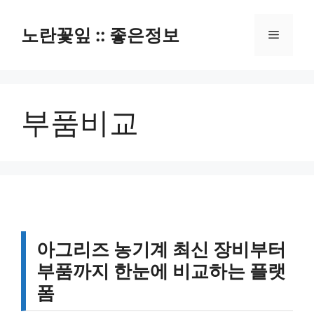
컨
텐
노란꽃잎 :: 좋은정보
메
츠
로
뉴
건
너
부품비교
뛰
기
아그리즈 농기계 최신 장비부터
부품까지 한눈에 비교하는 플랫
폼