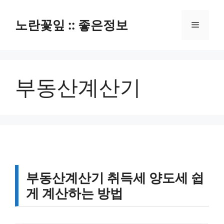
컨
텐
노란꽃잎 :: 좋은정보
메
츠
로
뉴
건
너
부동산계산기
뛰
기
부동산계산기 취득세 양도세 쉽
게 계산하는 방법