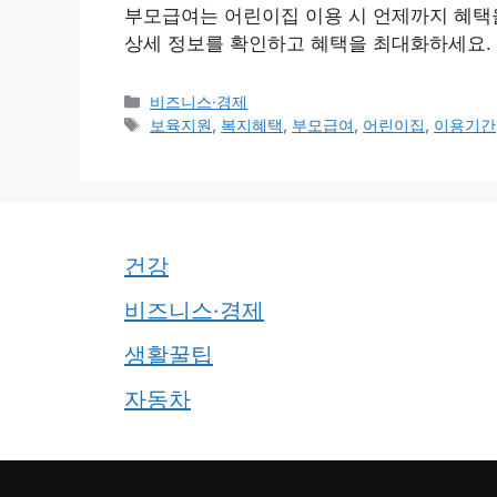
부모급여는 어린이집 이용 시 언제까지 혜택을 
상세 정보를 확인하고 혜택을 최대화하세요. (
카
비즈니스·경제
테
태
보육지원
,
복지혜택
,
부모급여
,
어린이집
,
이용기간
고
그
리
건강
비즈니스·경제
생활꿀팁
자동차