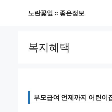
컨
텐
노란꽃잎 :: 좋은정보
츠
로
건
너
뛰
복지혜택
기
부모급여 언제까지 어린이집